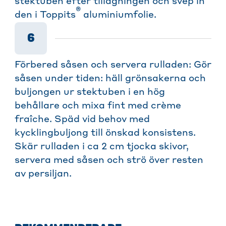
stektuben efter tillagningen och svep in
®
den i Toppits
aluminiumfolie.
6
Förbered såsen och servera rulladen: Gör
såsen under tiden: häll grönsakerna och
buljongen ur stektuben i en hög
behållare och mixa fint med crème
fraîche. Späd vid behov med
kycklingbuljong till önskad konsistens.
Skär rulladen i ca 2 cm tjocka skivor,
servera med såsen och strö över resten
av persiljan.