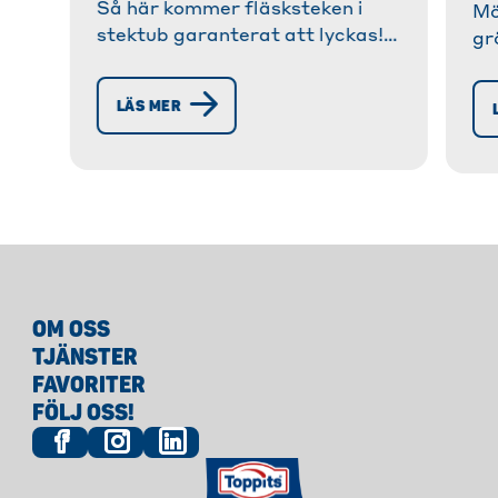
Så här kommer fläsksteken i
Mö
stektub garanterat att lyckas!
gr
✓ Enkelt recept, supersaftigt
ka
och mört. ✓ Tips och tricks för
so
LÄS MER
den perfekta ytan» Prova nu!
re
hu
- 
OM OSS
TJÄNSTER
FAVORITER
FÖLJ OSS!