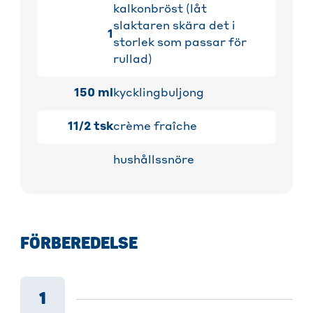
kalkonbröst (låt
slaktaren skära det i
1
storlek som passar för
rullad)
150
ml
kycklingbuljong
11/2
tsk
crème fraîche
hushållssnöre
FÖRBEREDELSE
1