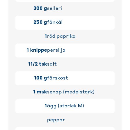
300
g
selleri
250
g
fänkål
1
röd paprika
1
knippe
persilja
11/2
tsk
salt
100
g
färskost
1
msk
senap (medelstark)
1
ägg (storlek M)
peppar