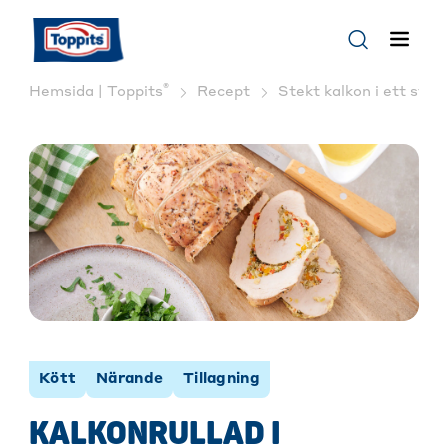
®
Hemsida | Toppits
Recept
Stekt kalkon i ett stek
Kött
Närande
Tillagning
KALKONRULLAD I