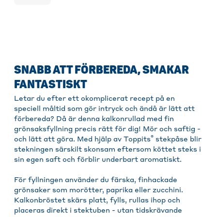
SNABB ATT FÖRBEREDA, SMAKAR
FANTASTISKT
Letar du efter ett okomplicerat recept på en
speciell måltid som gör intryck och ändå är lätt att
förbereda? Då är denna kalkonrullad med fin
grönsaksfyllning precis rätt för dig! Mör och saftig -
®
och lätt att göra. Med hjälp av Toppits
stekpåse blir
stekningen särskilt skonsam eftersom köttet steks i
sin egen saft och förblir underbart aromatiskt.
För fyllningen använder du färska, finhackade
grönsaker som morötter, paprika eller zucchini.
Kalkonbröstet skärs platt, fylls, rullas ihop och
placeras direkt i stektuben - utan tidskrävande