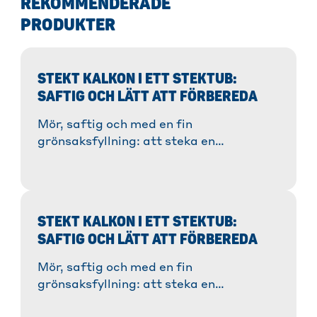
REKOMMENDERADE
PRODUKTER
STEKT KALKON I ETT STEKTUB:
SAFTIG OCH LÄTT ATT FÖRBEREDA
Mör, saftig och med en fin
grönsaksfyllning: att steka en
kalkonrullad i stektub är lätt som en
®
plätt . Vårt Toppits-recept
visar dig
steg för steg hur du enkelt kan göra det
själv - mycket nöje!
STEKT KALKON I ETT STEKTUB:
SAFTIG OCH LÄTT ATT FÖRBEREDA
Mör, saftig och med en fin
grönsaksfyllning: att steka en
kalkonrullad i stektub är lätt som en
®