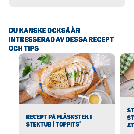
plätt . Vårt Toppits-recept
visar dig
steg för steg hur du enkelt kan göra det
själv - mycket nöje!
DU KANSKE OCKSÅ ÄR
INTRESSERAD AV DESSA RECEPT
OCH TIPS
ST
RECEPT PÅ FLÄSKSTEK I
ST
®
STEKTUB | TOPPITS
A