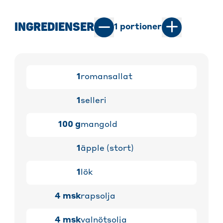
INGREDIENSER
1
portioner
1
romansallat
1
selleri
100
g
mangold
1
äpple (stort)
1
lök
4
msk
rapsolja
4
msk
valnötsolja