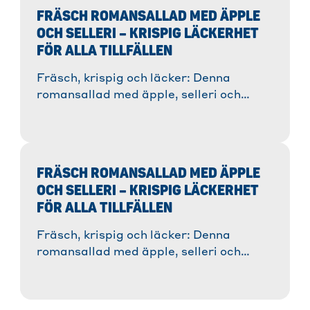
FRÄSCH ROMANSALLAD MED ÄPPLE
OCH SELLERI – KRISPIG LÄCKERHET
FÖR ALLA TILLFÄLLEN
Fräsch, krispig och läcker: Denna
romansallad med äpple, selleri och
valnötter går snabbt att göra och
perfekt för alla tillfällen. En lätt måltid
med fin dressing och stor crunch!
FRÄSCH ROMANSALLAD MED ÄPPLE
OCH SELLERI – KRISPIG LÄCKERHET
FÖR ALLA TILLFÄLLEN
Fräsch, krispig och läcker: Denna
romansallad med äpple, selleri och
valnötter går snabbt att göra och
perfekt för alla tillfällen. En lätt måltid
med fin dressing och stor crunch!