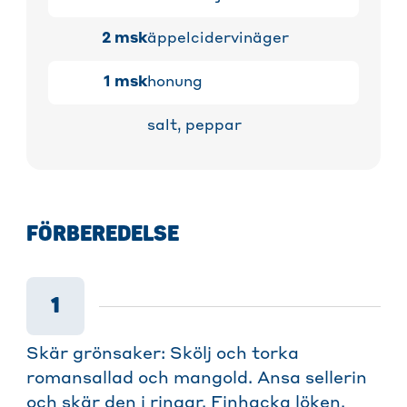
2
msk
äppelcidervinäger
1
msk
honung
salt, peppar
FÖRBEREDELSE
1
Skär grönsaker: Skölj och torka
romansallad och mangold. Ansa sellerin
och skär den i ringar. Finhacka löken.