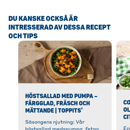
DU KANSKE OCKSÅ ÄR
INTRESSERAD AV DESSA RECEPT
OCH TIPS
HÖSTSALLAD MED PUMPA –
C
FÄRGGLAD, FRÄSCH OCH
OL
®
MÄTTANDE | TOPPITS
CI
Säsongens njutning: Vår
En
höstsallad medspumpa, fetaost