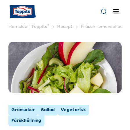
®
Hemsida | Toppits
Recept
Fräsch romansallad med 
Grönsaker
Sallad
Vegetarisk
Färskhållning