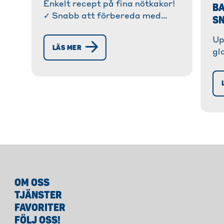
Enkelt recept på fina nötkakor!
BA
✓ Snabb att förbereda med
SN
®
Toppits
bakplåtspapper. ✓
Up
Läckra, små godsaker att baka
LÄS MER
gl
själv. » Mer!
be
in
De
oc
so
OM OSS
TJÄNSTER
FAVORITER
FÖLJ OSS!