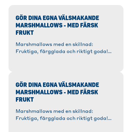
GÖR DINA EGNA VÄLSMAKANDE
MARSHMALLOWS - MED FÄRSK
FRUKT
Marshmallows med en skillnad:
Fruktiga, färgglada och riktigt goda!
Med citron, apelsin eller bär kan du
trolla fram dina egna marshmallows på
nolltid - mycket bättre än de från
snabbköpet!
GÖR DINA EGNA VÄLSMAKANDE
MARSHMALLOWS - MED FÄRSK
FRUKT
Marshmallows med en skillnad:
Fruktiga, färgglada och riktigt goda!
Med citron, apelsin eller bär kan du