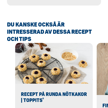
trolla fram dina egna marshmallows på
nolltid - mycket bättre än de från
snabbköpet!
DU KANSKE OCKSÅ ÄR
INTRESSERAD AV DESSA RECEPT
OCH TIPS
RECEPT PÅ RUNDA NÖTKAKOR
®
| TOPPITS
FI