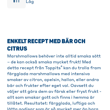
Låg
ENKELT RECEPT MED BÄR OCH
CITRUS
Marshmallows behöver inte alltid smaka sött
– de kan också smaka mycket frukt! Med
®
detta recept från Toppits
kan du trolla fram
färgglada marshmallows med intensiva
smaker av citron, apelsin, hallon, eller andra
bär och frukter efter eget val. Oavsett du
väljer att göra dem av färsk eller fryst frukt -
allt som smakar gott och finns i hemma är
tillåtet. Resultatet: färgglada, luftiga och
lätta godisar som är så mycket mer än bara