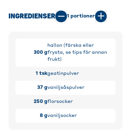
INGREDIENSER
1
portioner
hallon (färska eller
300
g
frysta, se tips för annan
frukt)
1
tsk
geatinpulver
37
g
vaniljsåspulver
250
g
florsocker
8
g
vaniljsocker