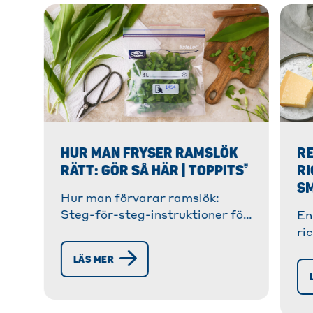
HUR MAN FRYSER RAMSLÖK
RE
®
RÄTT: GÖR SÅ HÄR | TOPPITS
RI
SM
Hur man förvarar ramslök:
Steg-för-steg-instruktioner för
En
frysning. ✓ Tips för
ri
förberedelse och förvaring. ✓
St
LÄS MER
Hur man håller det fräscht! »
ti
Lär dig mer!