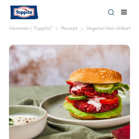
®
Hemsida | Toppits
Recept
Vegetariska rödbetsbu