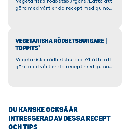
Vegetariska rödbetsburgare?Lätta att
göra med vårt enkla recept med quinoa
och ricotta. » Se mer här!
VEGETARISKA RÖDBETSBURGARE |
®
TOPPITS
Vegetariska rödbetsburgare?Lätta att
göra med vårt enkla recept med quinoa
och ricotta. » Se mer här!
DU KANSKE OCKSÅ ÄR
INTRESSERAD AV DESSA RECEPT
OCH TIPS