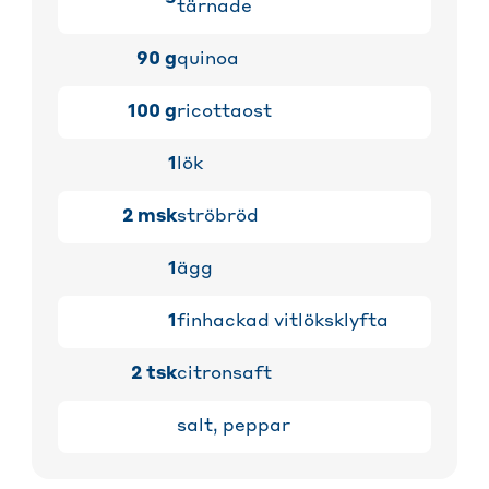
tärnade
90
g
quinoa
100
g
ricottaost
1
lök
2
msk
ströbröd
1
ägg
1
finhackad vitlöksklyfta
2
tsk
citronsaft
salt, peppar