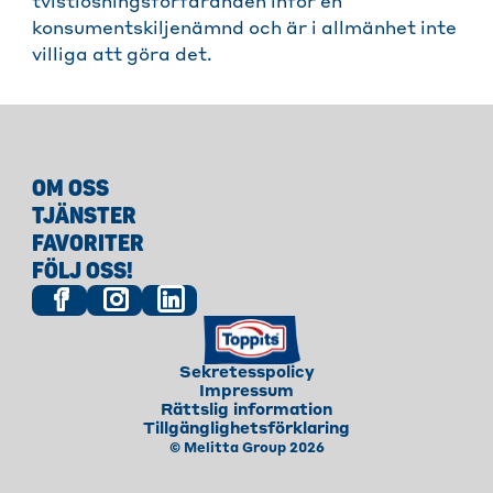
tvistlösningsförfaranden inför en
konsumentskiljenämnd och är i allmänhet inte
villiga att göra det.
OM OSS
TJÄNSTER
FAVORITER
FÖLJ OSS!
Sekretesspolicy
Impressum
Rättslig information
Tillgänglighetsförklaring
© Melitta Group 2026