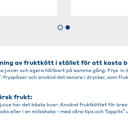
ng av fruktkött i stället för att kasta b
 juicer och agera hållbart på samma gång: Frys in ö
®
-fryspåsar och använd det senare i drycker, som fru
ärsk frukt:
uice har det bästa kvar: Använd fruktköttet för kreat
®
dis eller i en milkshake - med våra tips och Toppits
u