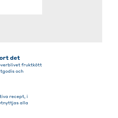
ort det
verblivet fruktkött
ktgodis och
iva recept, i
tnyttjas alla