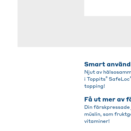
Smart användni
Njut av hälsosamma
®
i Toppits
SafeLoc
topping!
Få ut mer av f
Din färskpressade j
müslin, som fruktgo
vitaminer!