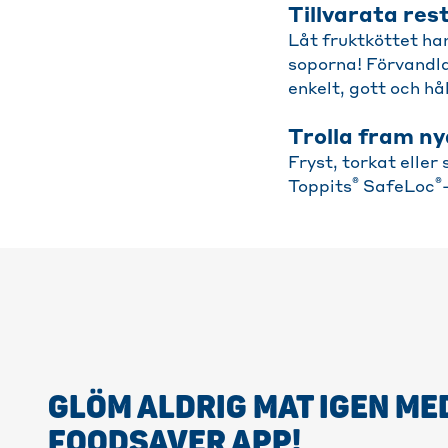
Tillvarata res
Låt fruktköttet hamn
soporna! Förvandla 
enkelt, gott och hå
Trolla fram ny
Fryst, torkat elle
®
®
Toppits
SafeLoc
GLÖM ALDRIG MAT IGEN ME
FOODSAVER APP!