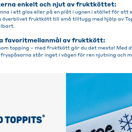
terna enkelt och njut av fruktköttet:
a i ett glas eller på en plåt i ugnen i stället för att 
överblivet fruktkött till små tilltugg med hjälp av To
llbart.
a favoritmellanmål av fruktkött:
r som topping – med fruktkött gör du det mesta! Med d
-fryspåsarna står inget i vägen för ren njutning och m
®
D TOPPITS