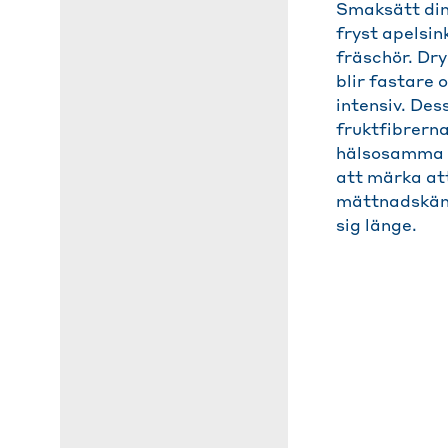
Smaksätt di
fryst apelsin
fräschör. Dr
blir fastare
intensiv. De
fruktfibrern
hälsosamma 
att märka att
mättnadskäns
sig länge.