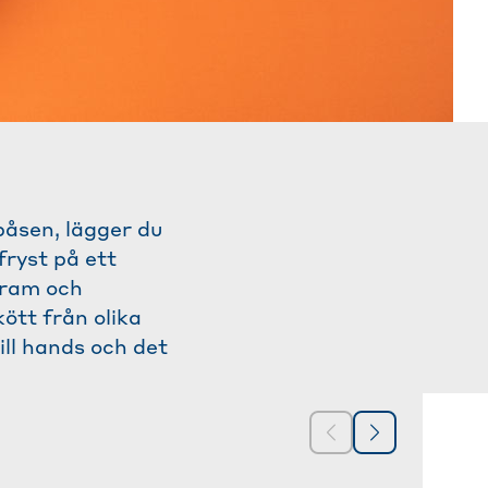
påsen, lägger du
nfryst på ett
 fram och
kött från olika
till hands och det