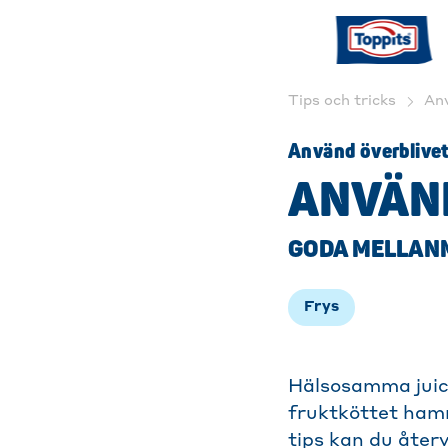
Tips och tricks
Anv
Använd överblivet 
ANVÄN
GODA MELLANM
Frys
Hälsosamma juic
fruktköttet hamn
tips kan du åter