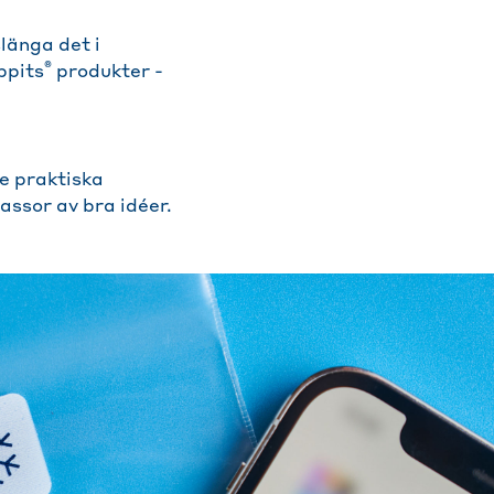
slänga det i
®
ppits
produkter -
e praktiska
assor av bra idéer.