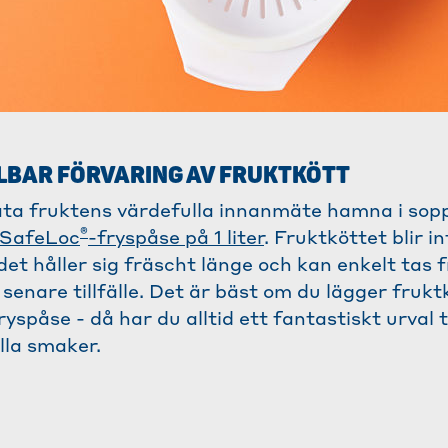
LBAR FÖRVARING AV FRUKTKÖTT
t låta fruktens värdefulla innanmäte hamna i sop
®
SafeLoc
-fryspåse på 1 liter
. Fruktköttet blir i
det håller sig fräscht länge och kan enkelt tas
senare tillfälle. Det är bäst om du lägger frukt
fryspåse - då har du alltid ett fantastiskt urval 
lla smaker.