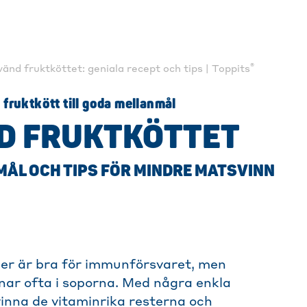
®
änd fruktköttet: geniala recept och tips | Toppits
fruktkött till goda mellanmål
D FRUKTKÖTTET
ÅL OCH TIPS FÖR MINDRE MATSVINN
er är bra för immunförsvaret, men
ar ofta i soporna. Med några enkla
vinna de vitaminrika resterna och