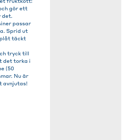
et fruktkött:
och gör ett
 det.
siner passar
a. Sprid ut
plåt täckt
TIPS 3
DEN BÄSTA
h tryck till
GRANOLATOPPIN
t det torka i
me (50
mmar. Nu är
För att göra din hem
t avnjutas!
granola ännu mer nytt
tillsätta lite fruktkött
topping. Om du hellre 
att blanda det fiberri
fruktköttet direkt i mü
du såklart göra detta
alternativen är jätteg
hälsosamma!