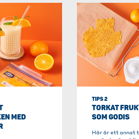
TIPS 2
T
TORKAT FRUK
EN MED
SOM GODIS
R
Här är ett annat 