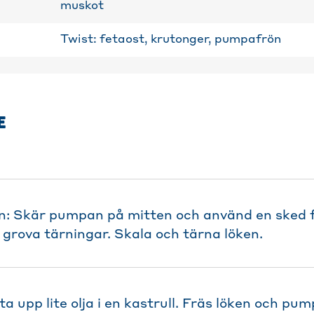
muskot
Twist: fetaost, krutonger, pumpafrön
E
: Skär pumpan på mitten och använd en sked fö
 grova tärningar. Skala och tärna löken.
 upp lite olja i en kastrull. Fräs löken och pu