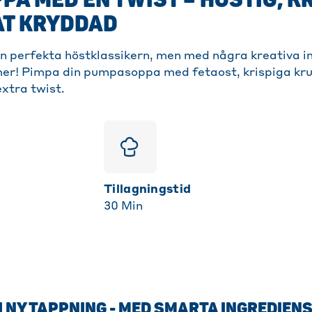
A MED EN TWIST – HÖSTIG, K
AT KRYDDAD
 perfekta höstklassikern, men med några kreativa i
mer! Pimpa din pumpasoppa med fetaost, krispiga kr
xtra twist.
Tillagningstid
30
Min
 NY TAPPNING - MED SMARTA INGREDIENS