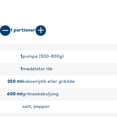
1
portioner
1
pumpa (500-800g)
1
medelstor lök
250
ml
kokosmjölk eller grädde
600
ml
grönsaksbuljong
salt, peppar