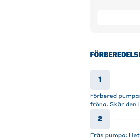
FÖRBEREDELS
1
Förbered pumpan
fröna. Skär den i
2
Fräs pumpa: Hetta