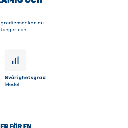
RÄMIG OCH
ngredienser kan du
utonger och
svårighetsgrad
Medel
ER FÖR EN