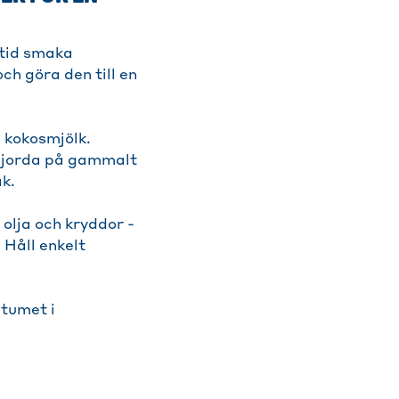
ltid smaka
h göra den till en
 kokosmjölk.
 gjorda på gammalt
k.
 olja och kryddor -
 Håll enkelt
atumet i