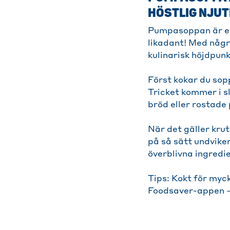
HÖSTLIG NJU
Pumpasoppan är ett
likadant! Med någr
kulinarisk höjdpunk
Först kokar du sop
Tricket kommer i s
bröd eller rostade
När det gäller krut
på så sätt undviker
överblivna ingredie
Tips: Kokt för myck
Foodsaver-appen – 