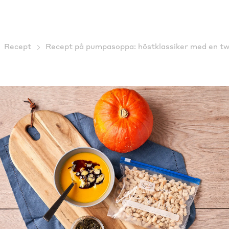
Recept
Recept på pumpasoppa: höstklassiker med en twi