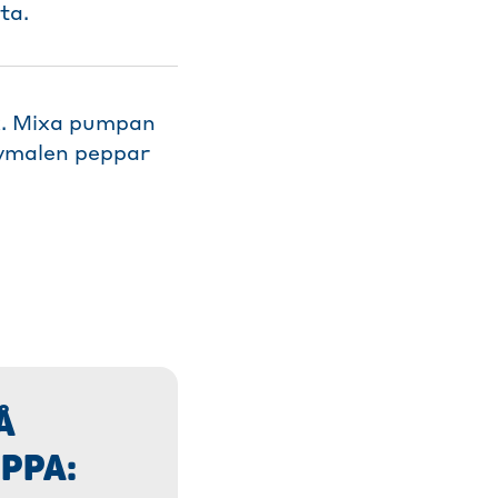
ta.
ck. Mixa pumpan
nymalen peppar
Å
PPA: