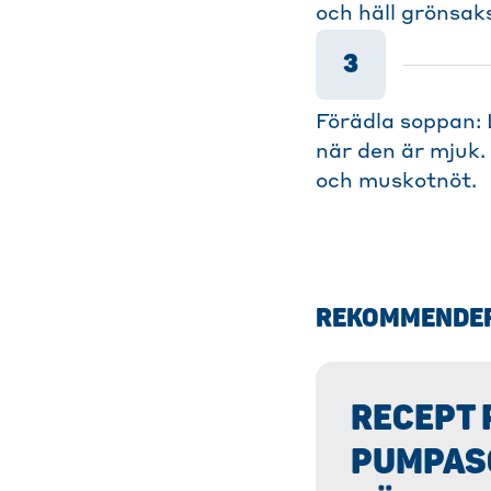
och häll grönsaks
3
Förädla soppan: 
när den är mjuk.
och muskotnöt.
REKOMMENDE
RECEPT 
PUMPAS