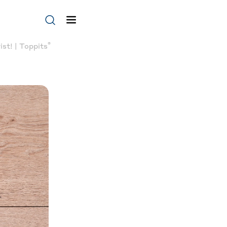
®
st! | Toppits