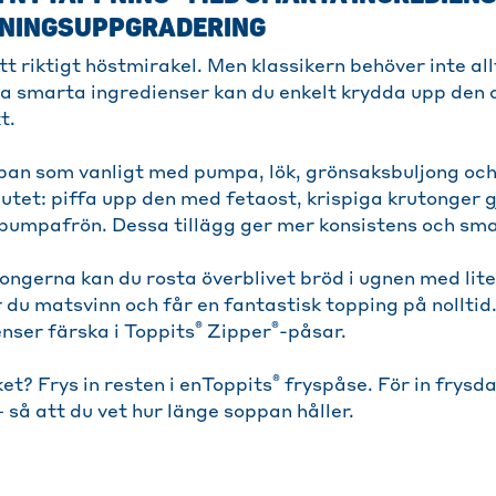
TNINGSUPPGRADERING
 riktigt höstmirakel. Men klassikern behöver inte al
a smarta ingredienser kan du enkelt krydda upp den oc
t.
pan som vanligt med pumpa, lök, grönsaksbuljong och
lutet: piffa upp den med fetaost, krispiga krutonger
 pumpafrön. Dessa tillägg ger mer konsistens och sma
ongerna kan du rosta överblivet bröd i ugnen med lite
 du matsvinn och får en fantastisk topping på nolltid.
®
®
nser färska i Toppits
Zipper
-påsar.
®
et? Frys in resten i enToppits
fryspåse. För in frysd
så att du vet hur länge soppan håller.