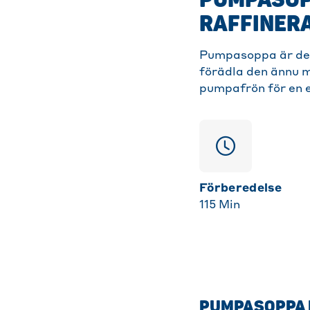
PUMPASOPP
RAFFINER
Pumpasoppa är den
förädla den ännu 
pumpafrön för en e
Förberedelse
115
Min
PUMPASOPPA I