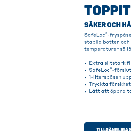
TOPPI
SÄKER OCH HÅ
®
SafeLoc
-fryspåse
stabila botten och
temperaturer så lå
Extra slitstark 
®
SafeLoc
-förslu
1-literspåsen up
Tryckta färskhet
Lätt att öppna t
TILLGÄNGLIGA