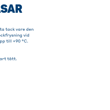
ÅSAR
uta tack vare den
ockfrysning vid
p till +90 °C.
art tätt.