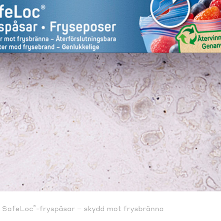
®
SafeLoc
-fryspåsar – skydd mot frysbränna