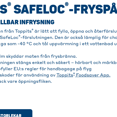
®
®
TS
SAFELOC
-FRYSP
LLBAR INFRYSNING
®
n från Toppits
är lätt att fylla, öppna och återförsl
®
 SafeLoc
-förslutningen. Den är också lämplig för ch
ga som -40 °C och tål uppvärmning i ett vattenbad up
film skyddar maten från frysbränna.
tningen stängs enkelt och säkert – hörbart och märkb
pfyller EU:s regler för handbagage på flyg
®
skoder för användning av
Toppits
Foodsaver App.
ack vare öppningsfliken.
 STORLEKAR