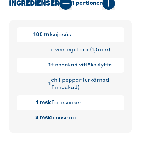
INGREDIENSER
1
portioner
100
ml
sojasås
riven ingefära (1,5 cm)
1
finhackad vitlöksklyfta
chilipeppar (urkärnad,
1
finhackad)
1
msk
farinsocker
3
msk
lönnsirap