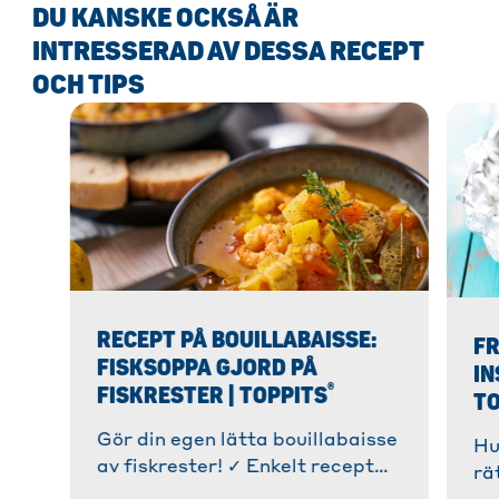
DU KANSKE OCKSÅ ÄR
INTRESSERAD AV DESSA RECEPT
OCH TIPS
RECEPT PÅ BOUILLABAISSE:
FR
FISKSOPPA GJORD PÅ
IN
®
FISKRESTER | TOPPITS
TO
Gör din egen lätta bouillabaisse
Hu
av fiskrester! ✓ Enkelt recept
rä
på utsökt fisksoppa. ✓ Rester