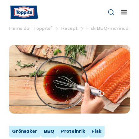
®
Hemsida | Toppits
Recept
Fisk BBQ-marinad: För
Grönsaker
BBQ
Proteinrik
Fisk