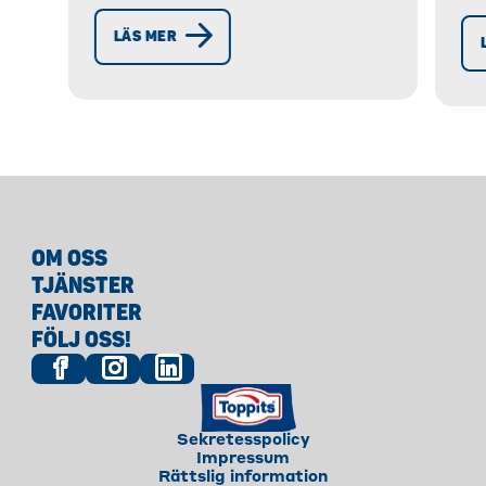
rå
på ett enkelt sätt. » Upptäck
Hå
LÄS MER
receptet nu!
Hu
Me
OM OSS
TJÄNSTER
FAVORITER
FÖLJ OSS!
Sekretesspolicy
Impressum
Rättslig information